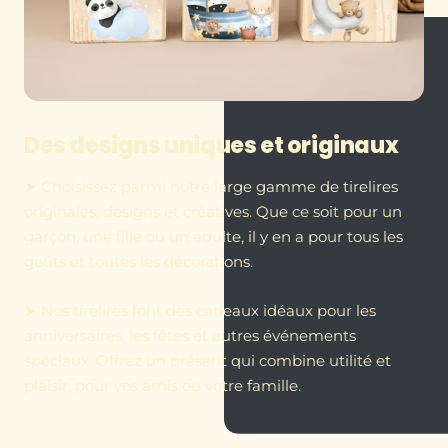
Des designs uniques et originaux
➤ Choisissez parmi notre large gamme de tirelires
originales, designs et créatives. Que ce soit pour un
garçon, une fille ou un adulte, il y en a pour tous les
goûts et toutes les décorations.
➤ Nos tirelires font des cadeaux idéaux pour les
anniversaires, les fêtes et autres événements
spéciaux. Offrez un présent qui combine utilité et
plaisir, pour vos amis ou votre famille.