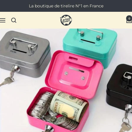
Passer
La boutique de tirelire N°1 en France
au
contenu
Ma
0
Navigation
Petite
Tirelire