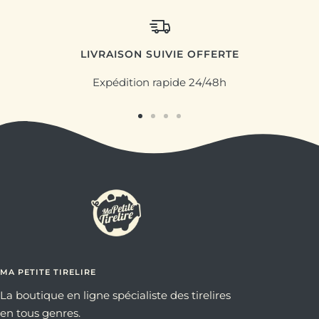
LIVRAISON SUIVIE OFFERTE
Expédition rapide 24/48h
Aller
Aller
Aller
Aller
au
au
au
au
slide
slide
slide
slide
1
2
3
4
MA PETITE TIRELIRE
La boutique en ligne spécialiste des tirelires
en tous genres.