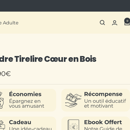
0
re Adulte
re Tirelire Cœur en Bois
90€
te