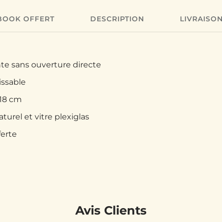
BOOK OFFERT
DESCRIPTION
LIVRAISO
nte sans ouverture directe
issable
 18 cm
turel et vitre plexiglas
ferte
Avis Clients