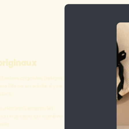
originaux
irelires originales, designs
e fille ou un adulte, il y en
tions.
ur les anniversaires, les
frez un présent qui combine
ille.