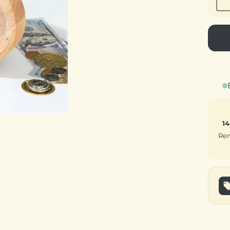
14
Rem