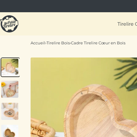
Passer
au
Ma
contenu
Tirelire
Petite
Tirelire
Accueil
›
Tirelire Bois
›
Cadre Tirelire Cœur en Bois