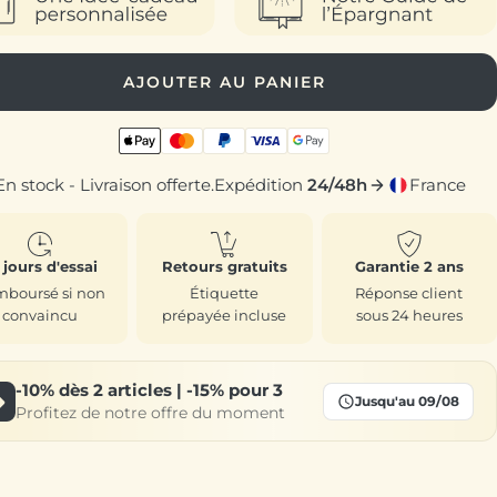
AJOUTER AU PANIER
En stock - Livraison offerte.
Expédition
24/48h
France
 jours d'essai
Retours gratuits
Garantie 2 ans
boursé si non
Étiquette
Réponse client
convaincu
prépayée incluse
sous 24 heures
-10%
dès 2 articles |
-15%
pour 3
Jusqu'au 09/08
Profitez de notre offre du moment