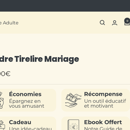
0
re Adulte
re Tirelire Mariage
90€
te