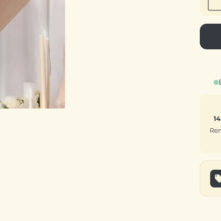
14
Rem