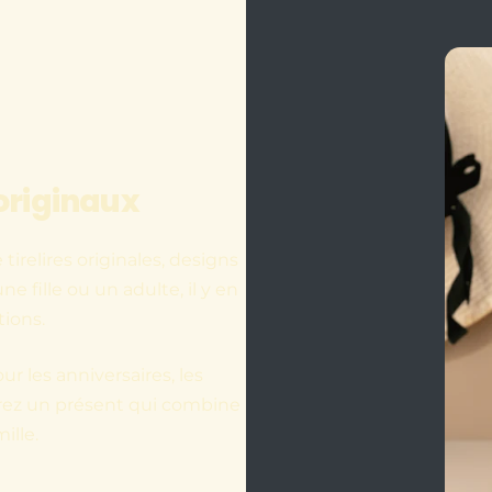
originaux
irelires originales, designs
e fille ou un adulte, il y en
tions.
ur les anniversaires, les
frez un présent qui combine
ille.