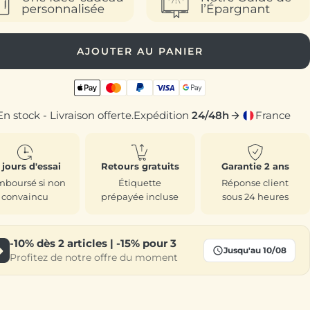
AJOUTER AU PANIER
En stock - Livraison offerte.
Expédition
24/48h
France
 jours d'essai
Retours gratuits
Garantie 2 ans
boursé si non
Étiquette
Réponse client
convaincu
prépayée incluse
sous 24 heures
-10%
dès 2 articles |
-15%
pour 3
Jusqu'au 10/08
Profitez de notre offre du moment