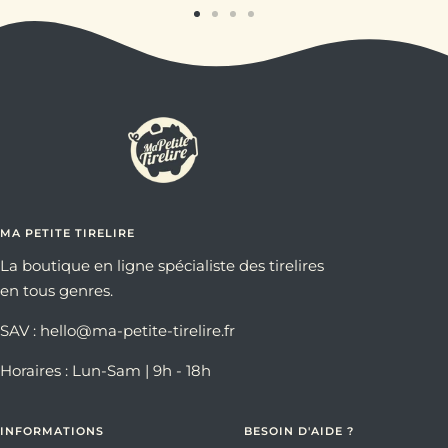
Aller
Aller
Aller
Aller
au
au
au
au
slide
slide
slide
slide
1
2
3
4
MA PETITE TIRELIRE
La boutique en ligne spécialiste des tirelires
en tous genres.
SAV : hello@ma-petite-tirelire.fr
Horaires : Lun-Sam | 9h - 18h
INFORMATIONS
BESOIN D'AIDE ?