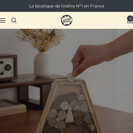
Passer
La boutique de tirelire N°1 en France
au
contenu
Ma
0
Navigation
Petite
Tirelire