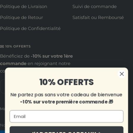
Politique de Livraison
Suivi de commande
Politique de Retour
Satisfait ou Remboursé
Politique de Confidentialité
✉️ 10% OFFERTS
Bénéficiez de
-10% sur votre 1ère
commande
en rejoignant notre
communauté !
10% OFFERTS
Votre e-mail
Ne partez pas sans votre cadeau de bienvenue
-10% sur votre première commande 🎁
Ma Petite Tirelire
Email
Nous acceptons