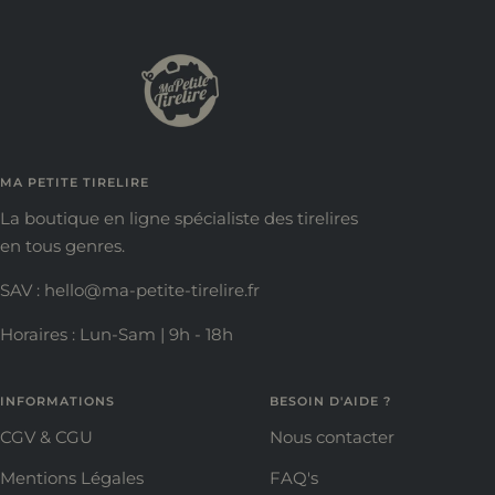
slide
slide
slide
slide
1
2
3
4
MA PETITE TIRELIRE
La boutique en ligne spécialiste des tirelires
en tous genres.
SAV : hello@ma-petite-tirelire.fr
Horaires : Lun-Sam | 9h - 18h
INFORMATIONS
BESOIN D'AIDE ?
CGV & CGU
Nous contacter
Mentions Légales
FAQ's