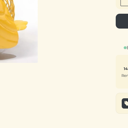
14
Rem