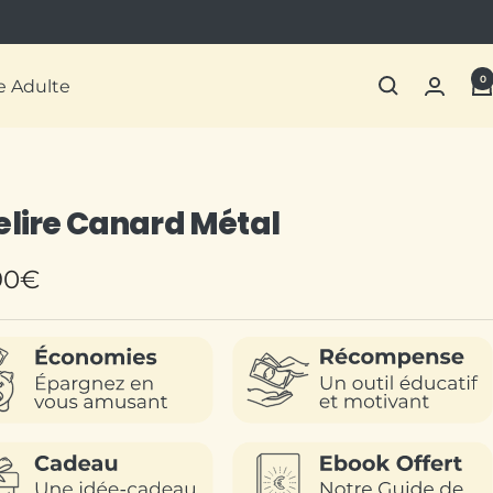
0
re Adulte
elire Canard Métal
90€
te