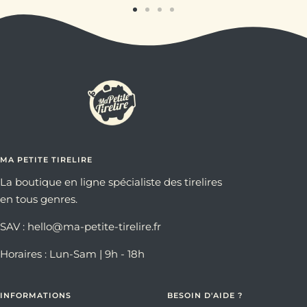
Aller
Aller
Aller
Aller
au
au
au
au
slide
slide
slide
slide
1
2
3
4
MA PETITE TIRELIRE
La boutique en ligne spécialiste des tirelires
en tous genres.
SAV : hello@ma-petite-tirelire.fr
Horaires : Lun-Sam | 9h - 18h
INFORMATIONS
BESOIN D'AIDE ?