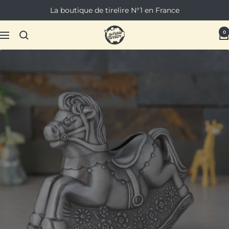
Passer
La boutique de tirelire N°1 en France
au
contenu
Ma
0
Navigation
Petite
Tirelire