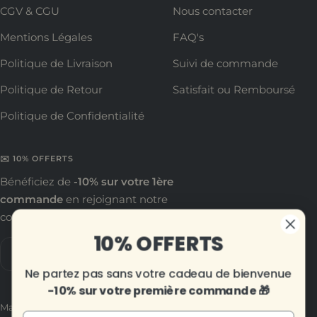
CGV & CGU
Nous contacter
Mentions Légales
FAQ's
Politique de Livraison
Suivi de commande
Politique de Retour
Satisfait ou Remboursé
Politique de Confidentialité
✉️ 10% OFFERTS
Bénéficiez de
-10% sur votre 1ère
commande
en rejoignant notre
communauté !
10% OFFERTS
Votre e-mail
Ne partez pas sans votre cadeau de bienvenue
-10% sur votre première commande 🎁
Ma Petite Tirelire