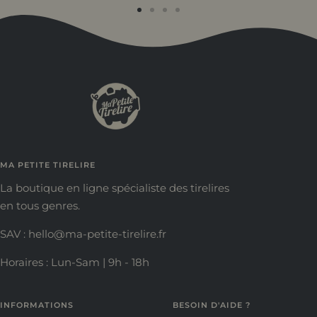
Aller
Aller
Aller
Aller
au
au
au
au
slide
slide
slide
slide
1
2
3
4
MA PETITE TIRELIRE
La boutique en ligne spécialiste des tirelires
en tous genres.
SAV : hello@ma-petite-tirelire.fr
Horaires : Lun-Sam | 9h - 18h
INFORMATIONS
BESOIN D'AIDE ?