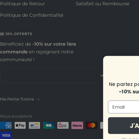
Politique de Retour
Satisfait ou Remboursé
Politique de Confidentialité
✉️ 10% OFFERTS
Bénéficiez de
-10% sur votre 1ère
commande
en rejoignant notre
communauté !
10% OFFERTS
Votre e-mail
Ne partez pas sans votre cadeau de bienvenue
-10% sur votre première commande 🎁
Ma Petite Tirelire
Email
Nous acceptons
J'ADORE LES CADEAUX ✨