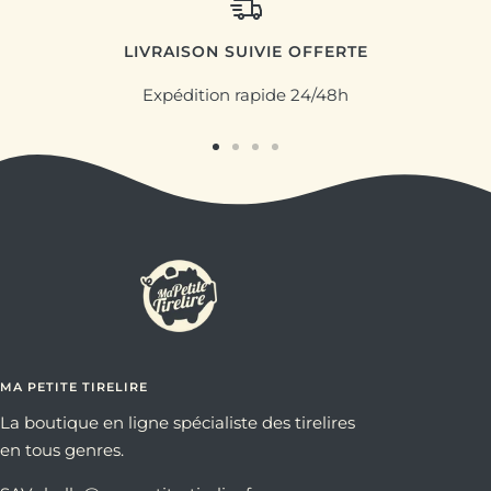
LIVRAISON SUIVIE OFFERTE
Expédition rapide 24/48h
Aller
Aller
Aller
Aller
au
au
au
au
slide
slide
slide
slide
1
2
3
4
MA PETITE TIRELIRE
La boutique en ligne spécialiste des tirelires
en tous genres.