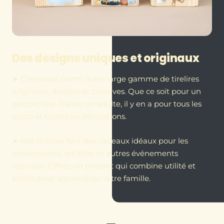
Des designs uniques et originaux
➤ Choisissez parmi notre large gamme de tirelires
originales, designs et créatives. Que ce soit pour un
garçon, une fille ou un adulte, il y en a pour tous les
goûts et toutes les décorations.
➤ Nos tirelires font des cadeaux idéaux pour les
anniversaires, les fêtes et autres événements
spéciaux. Offrez un présent qui combine utilité et
plaisir, pour vos amis ou votre famille.