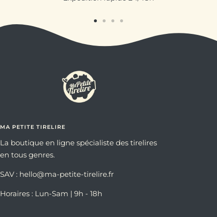
Aller
Aller
Aller
Aller
au
au
au
au
slide
slide
slide
slide
1
2
3
4
MA PETITE TIRELIRE
La boutique en ligne spécialiste des tirelires
en tous genres.
SAV : hello@ma-petite-tirelire.fr
Horaires : Lun-Sam | 9h - 18h