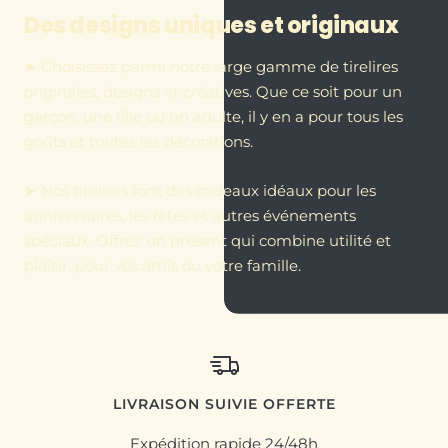
Des designs uniques et originaux
➤ Choisissez parmi notre large gamme de tirelires
originales, designs et créatives. Que ce soit pour un
garçon, une fille ou un adulte, il y en a pour tous les
goûts et toutes les décorations.
➤ Nos tirelires font des cadeaux idéaux pour les
anniversaires, les fêtes et autres événements
spéciaux. Offrez un présent qui combine utilité et
plaisir, pour vos amis ou votre famille.
LIVRAISON SUIVIE OFFERTE
Expédition rapide 24/48h