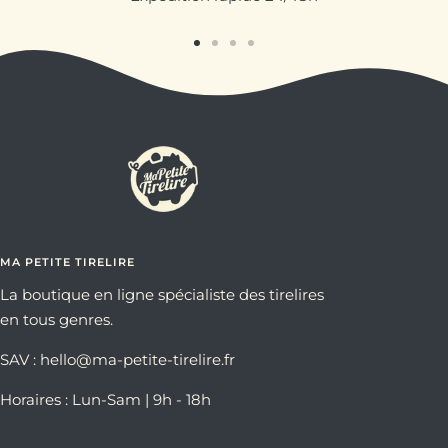
Aller
Aller
Aller
Aller
au
au
au
au
slide
slide
slide
slide
1
2
3
4
MA PETITE TIRELIRE
La boutique en ligne spécialiste des tirelires
en tous genres.
SAV : hello@ma-petite-tirelire.fr
Horaires : Lun-Sam | 9h - 18h