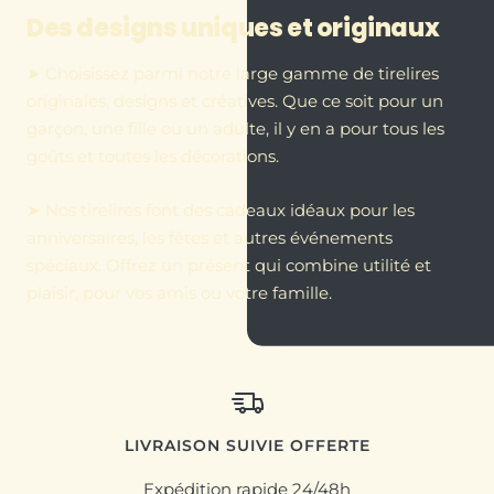
Des designs uniques et originaux
➤ Choisissez parmi notre large gamme de tirelires
originales, designs et créatives. Que ce soit pour un
garçon, une fille ou un adulte, il y en a pour tous les
goûts et toutes les décorations.
➤ Nos tirelires font des cadeaux idéaux pour les
anniversaires, les fêtes et autres événements
spéciaux. Offrez un présent qui combine utilité et
plaisir, pour vos amis ou votre famille.
LIVRAISON SUIVIE OFFERTE
Expédition rapide 24/48h