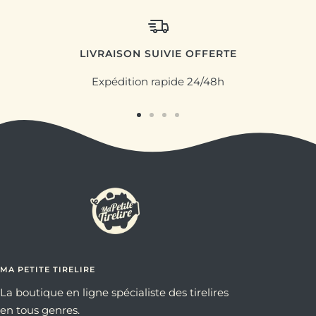
LIVRAISON SUIVIE OFFERTE
Expédition rapide 24/48h
Aller
Aller
Aller
Aller
au
au
au
au
slide
slide
slide
slide
1
2
3
4
MA PETITE TIRELIRE
La boutique en ligne spécialiste des tirelires
en tous genres.