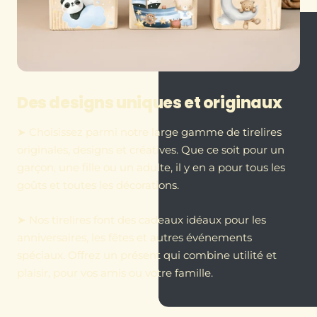
Des designs uniques et originaux
➤ Choisissez parmi notre large gamme de tirelires
originales, designs et créatives. Que ce soit pour un
garçon, une fille ou un adulte, il y en a pour tous les
goûts et toutes les décorations.
➤ Nos tirelires font des cadeaux idéaux pour les
anniversaires, les fêtes et autres événements
spéciaux. Offrez un présent qui combine utilité et
plaisir, pour vos amis ou votre famille.