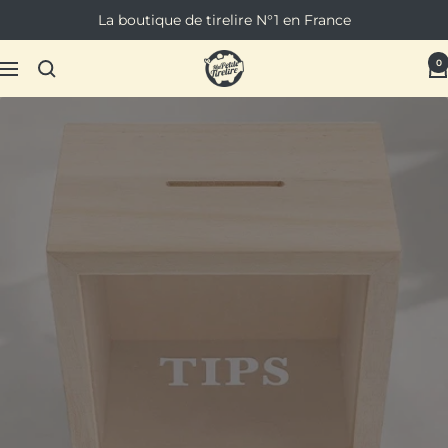
Passer
La boutique de tirelire N°1 en France
au
contenu
Ma
0
Navigation
Petite
Tirelire