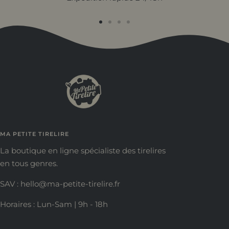
Aller
Aller
Aller
Aller
au
au
au
au
slide
slide
slide
slide
1
2
3
4
MA PETITE TIRELIRE
La boutique en ligne spécialiste des tirelires
en tous genres.
SAV : hello@ma-petite-tirelire.fr
Horaires : Lun-Sam | 9h - 18h