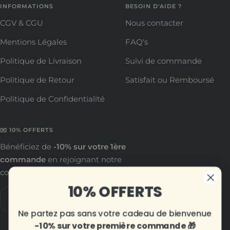
INFORMATIONS
BESOIN D'AIDE ?
CGV & CGU
Nous contacter
Mentions Légales
FAQ's
Politique de Livraison
Suivi de commande
Politique de Retour
Satisfait ou Remboursé
Politique de Confidentialité
✉️ 10% OFFERTS
Bénéficiez de
-10% sur votre 1ère
commande
en rejoignant notre
communauté !
10% OFFERTS
Votre e-mail
Ne partez pas sans votre cadeau de bienvenue
-10% sur votre première commande 🎁