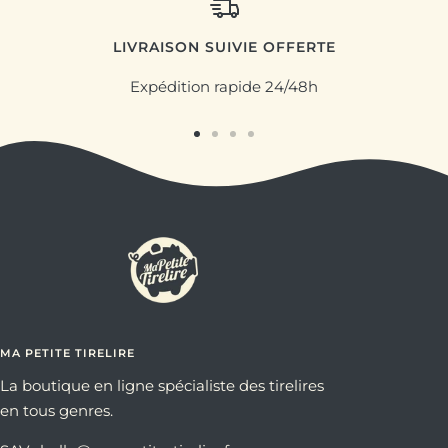
LIVRAISON SUIVIE OFFERTE
Expédition rapide 24/48h
Aller
Aller
Aller
Aller
au
au
au
au
slide
slide
slide
slide
1
2
3
4
MA PETITE TIRELIRE
La boutique en ligne spécialiste des tirelires
en tous genres.