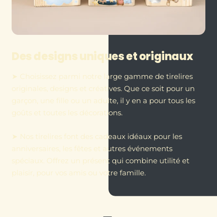
Des designs uniques et originaux
➤ Choisissez parmi notre large gamme de tirelires
originales, designs et créatives. Que ce soit pour un
garçon, une fille ou un adulte, il y en a pour tous les
goûts et toutes les décorations.
➤ Nos tirelires font des cadeaux idéaux pour les
anniversaires, les fêtes et autres événements
spéciaux. Offrez un présent qui combine utilité et
plaisir, pour vos amis ou votre famille.